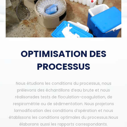
OPTIMISATION DES
PROCESSUS
Nous étudions les conditions du processus,
nous
prélevons des échantillons d’eau brute et nous
réalisons
des tests de floculation-coagulation,
de
respirométrie ou
de sédimentation. Nous projetons
la
modification des conditions d’opération et
nous
établissons les conditions optimales du processus.
Nous
élaborons aussi les rapports correspondants.